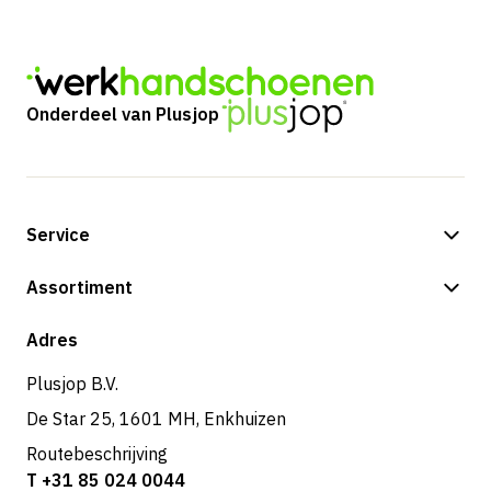
Onderdeel van Plusjop
Service
Betalingsmogelijkheden
Assortiment
Verzending & bezorging
Shop
Adres
Retouren & service
Plusjop B.V.
De Star 25, 1601 MH, Enkhuizen
Routebeschrijving
T +31 85 024 0044