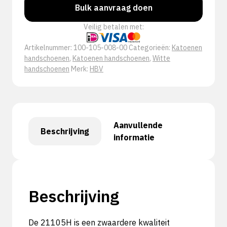
Bulk aanvraag doen
Veilig betalen met:
Artikelnummer:
100-105-008-00
Categorieën:
Katoenen
handschoenen
,
Katoenen handschoenen
,
Witte
handschoenen
Merk:
HBV
Aanvullende
Beschrijving
informatie
Beschrijving
De 21105H is een zwaardere kwaliteit