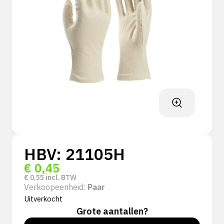
HBV: 21105H
€
0,45
€
0,55
incl. BTW
Verkoopeenheid:
Paar
Uitverkocht
Grote aantallen?