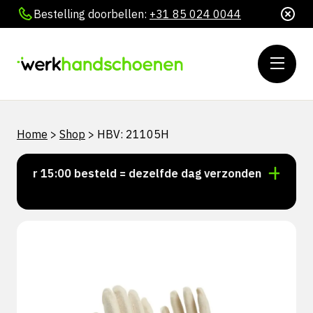
Bestelling doorbellen:
+31 85 024 0044
Home
>
Shop
>
HBV: 21105H
Voor 15:00 besteld = dezelfde dag verzonden
Persoo