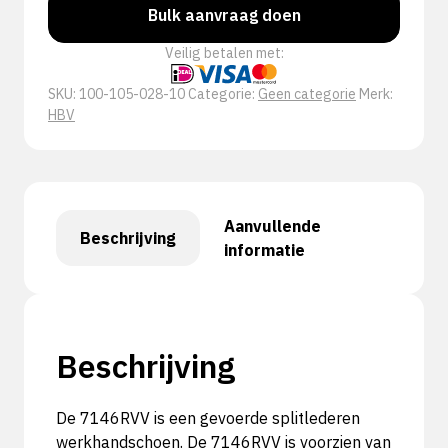
Bulk aanvraag doen
Veilig betalen met:
SKU:
100-105-028-10
Categorie:
Geen categorie
Merk:
HBV
Aanvullende
Beschrijving
informatie
Beschrijving
De 7146RVV is een gevoerde splitlederen
werkhandschoen. De 7146RVV is voorzien van