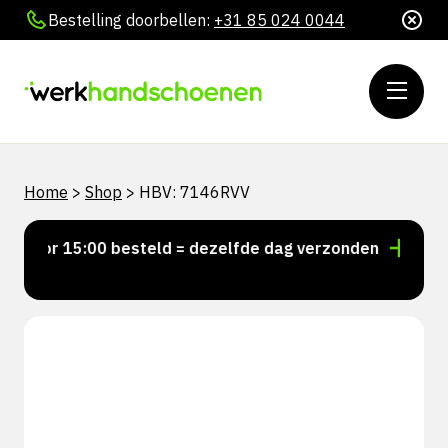
Bestelling doorbellen:
+31 85 024 0044
Home
>
Shop
>
HBV: 7146RVV
Voor 15:00 besteld = dezelfde dag verzonden
Persoo