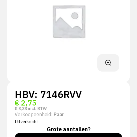
HBV: 7146RVV
€
2,75
€
3,33
incl. BTW
Verkoopeenheid:
Paar
Uitverkocht
Grote aantallen?