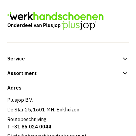
Onderdeel van Plusjop
Service
Betalingsmogelijkheden
Assortiment
Verzending & bezorging
Shop
Adres
Retouren & service
Plusjop B.V.
De Star 25, 1601 MH, Enkhuizen
Routebeschrijving
T +31 85 024 0044