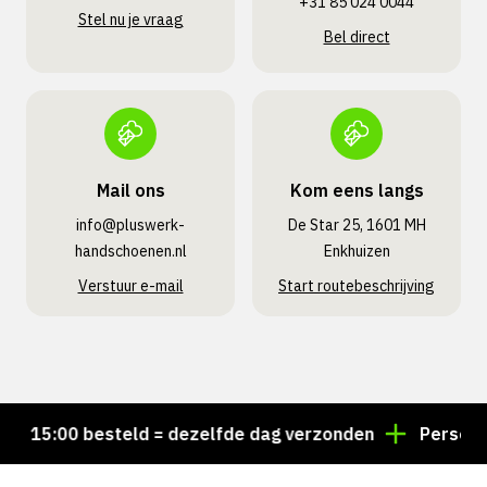
+31 85 024 0044
Stel nu je vraag
Bel direct
Mail ons
Kom eens langs
info@pluswerk­
De Star 25, 1601 MH
handschoenen.nl
Enkhuizen
Verstuur e-mail
Start routebeschrijving
 15:00 besteld = dezelfde dag verzonden
Persoonlij