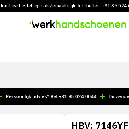
 kunt uw bestelling ook gemakkelijk doorbellen:
+31 85 024
Skip
to
content
soonlijk advies? Bel +31 85 024 0044
Duizenden artik
HBV: 7146YF