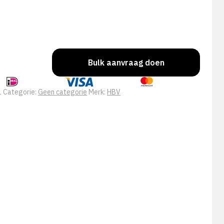
Bulk aanvraag doen
1
Categorie:
Geen categorie
Merk:
HBV