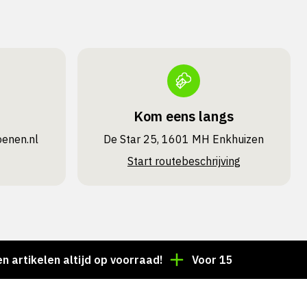
Kom eens langs
oenen.nl
De Star 25, 1601 MH Enkhuizen
Start routebeschrijving
elen altijd op voorraad!
Voor 15:00 besteld = dezel