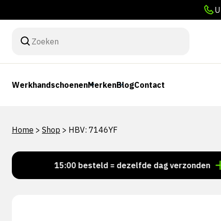
U
Werkhandschoenen
Merken
Blog
Contact
Home
>
Shop
>
HBV: 7146YF
Voor 15:00 besteld = dezelfde dag verzonden
Per