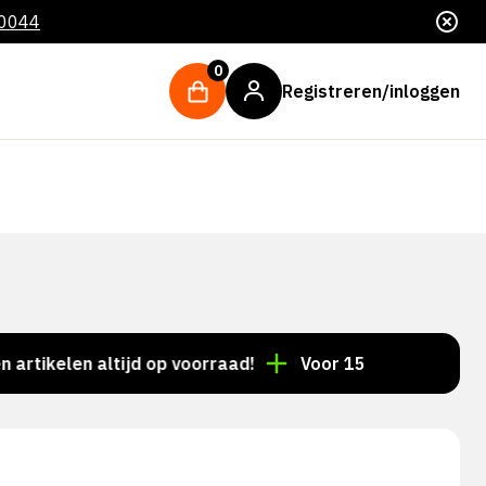
 0044
0
Registreren/inloggen
elen altijd op voorraad!
Voor 15:00 besteld = dezel