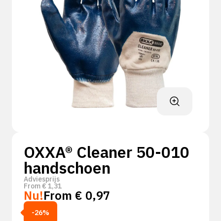
OXXA® Cleaner 50-010
handschoen
Adviesprijs
From
€
1,31
Nu!
From
€
0,97
-26%