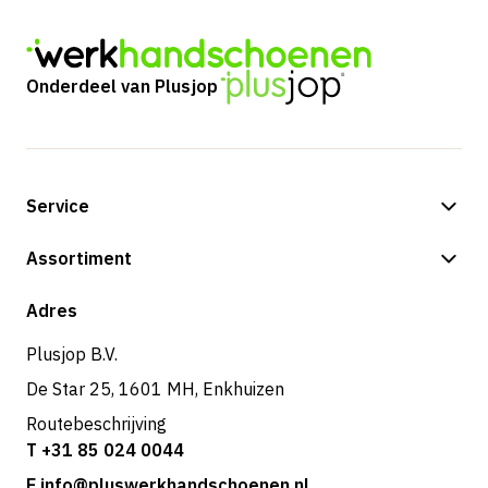
Onderdeel van Plusjop
Service
Betalingsmogelijkheden
Assortiment
Verzending & bezorging
Shop
Adres
Retouren & service
Plusjop B.V.
De Star 25, 1601 MH, Enkhuizen
Routebeschrijving
T +31 85 024 0044
E info@pluswerkhandschoenen.nl