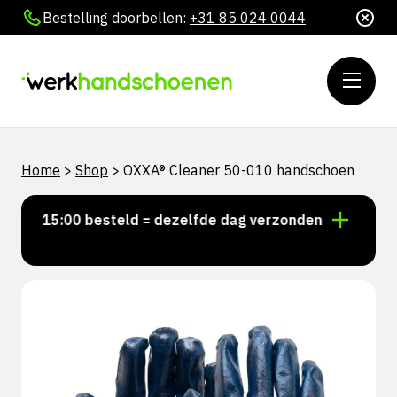
Bestelling doorbellen:
+31 85 024 0044
Home
>
Shop
>
OXXA® Cleaner 50-010 handschoen
or 15:00 besteld = dezelfde dag verzonden
Persoonl