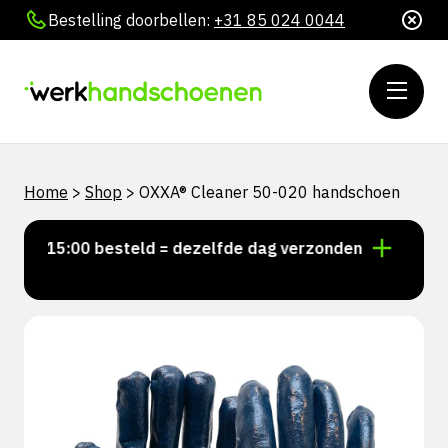
Bestelling doorbellen:
+31 85 024 0044
Home
>
Shop
>
OXXA® Cleaner 50-020 handschoen
or 15:00 besteld = dezelfde dag verzonden
Persoonl