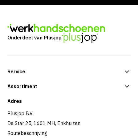
Onderdeel van Plusjop
Service
Betalingsmogelijkheden
Assortiment
Verzending & bezorging
Shop
Adres
Retouren & service
Plusjop B.V.
De Star 25, 1601 MH, Enkhuizen
Routebeschrijving