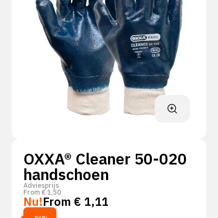
OXXA® Cleaner 50-020
handschoen
Adviesprijs
From
€
1,50
Nu!
From
€
1,11