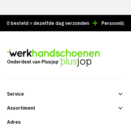
0 besteld = dezelfde dag verzonden
Persoonlijk advi
Onderdeel van Plusjop
Service
Betalingsmogelijkheden
Assortiment
Verzending & bezorging
Shop
Adres
Retouren & service