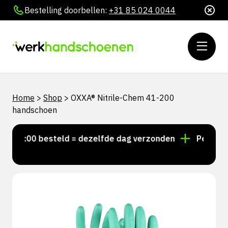
Bestelling doorbellen:
+31 85 024 0044
Home
>
Shop
>
OXXA® Nitrile-Chem 41-200
handschoen
 15:00 besteld = dezelfde dag verzonden
Persoonlijk