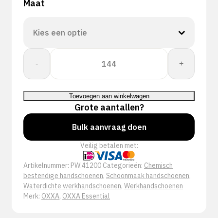
Maat
OXXA®
-
+
Nitrile-
Chem
41-
Toevoegen aan winkelwagen
200
Grote aantallen?
handschoen
aantal
Bulk aanvraag doen
Veilig betalen met:
Artikelnummer:
PW.41200
Categorieën:
Chemisch
bestendige handschoenen
,
Schoonmaak handschoenen
,
Waterdichte werkhandschoenen
,
Werkhandschoenen
Merk:
OXXA
,
OXXA Essential