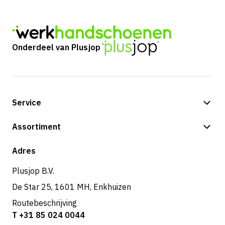
Onderdeel van Plusjop
Service
Betalingsmogelijkheden
Assortiment
Verzending & bezorging
Shop
Adres
Retouren & service
Plusjop B.V.
De Star 25, 1601 MH, Enkhuizen
Routebeschrijving
T +31 85 024 0044