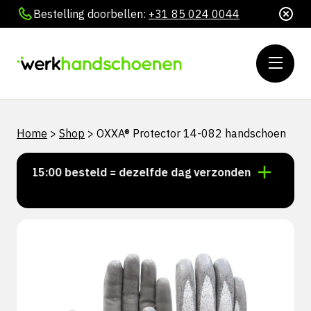
Bestelling doorbellen:
+31 85 024 0044
Home
>
Shop
>
OXXA® Protector 14-082 handschoen
or 15:00 besteld = dezelfde dag verzonden
Persoonl