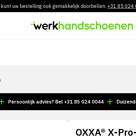
 kunt uw bestelling ook gemakkelijk doorbellen:
+31 85 024
Skip
to
content
n
oonlijk advies? Bel +31 85 024 0044
Duizenden artike
OXXA® X-Pro-