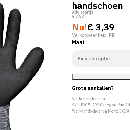
handschoen
Adviesprijs
€
3,88
Nu!
€
3,39
Verkoopeenheid:
PR
Maat
Grote aantallen?
Veilig betalen met:
SKU:
PW.51292
Categorieën:
Gr
Werkhandschoenen
Merk:
OXXA