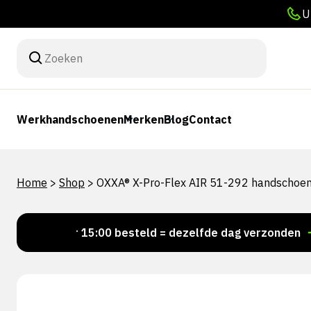
U
Werkhandschoenen
Merken
Blog
Contact
Home
>
Shop
>
OXXA® X-Pro-Flex AIR 51-292 handschoe
Voor 15:00 besteld = dezelfde dag verzonden
Pers