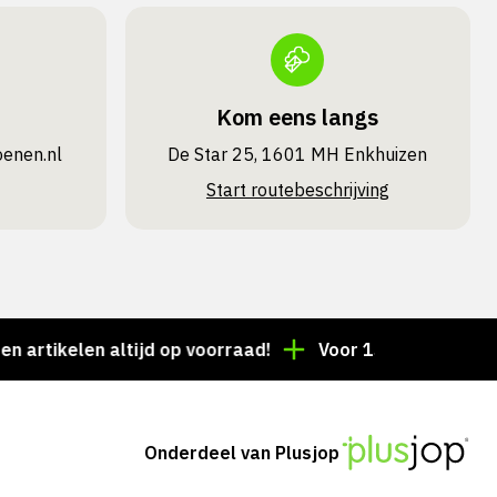
Kom eens langs
oenen.nl
De Star 25, 1601 MH Enkhuizen
Start routebeschrijving
elen altijd op voorraad!
Voor 15:00 besteld = dezelf
Onderdeel van Plusjop