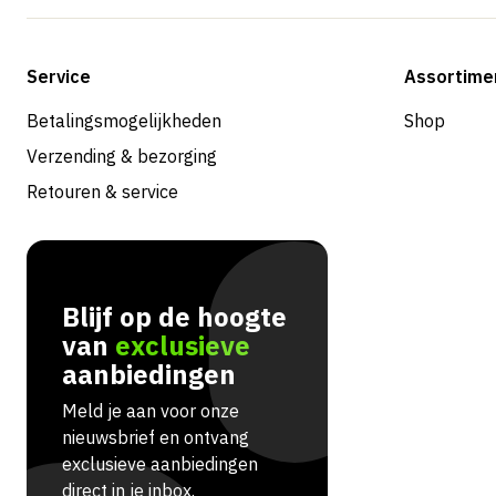
Service
Assortime
Betalingsmogelijkheden
Shop
Verzending & bezorging
Retouren & service
Blijf op de hoogte
van
exclusieve
aanbiedingen
Meld je aan voor onze
nieuwsbrief en ontvang
exclusieve aanbiedingen
direct in je inbox.