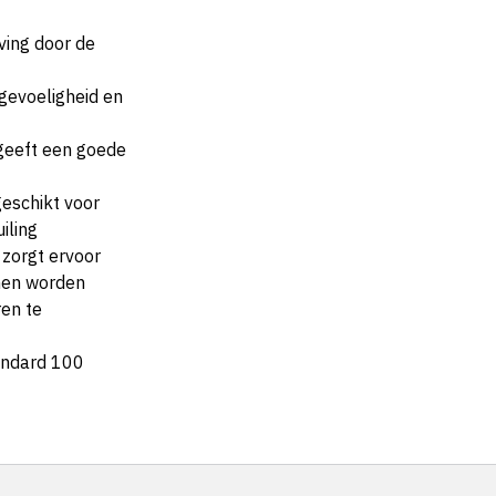
ving door de
rgevoeligheid en
 geeft een goede
eschikt voor
iling
zorgt ervoor
nen worden
en te
andard 100