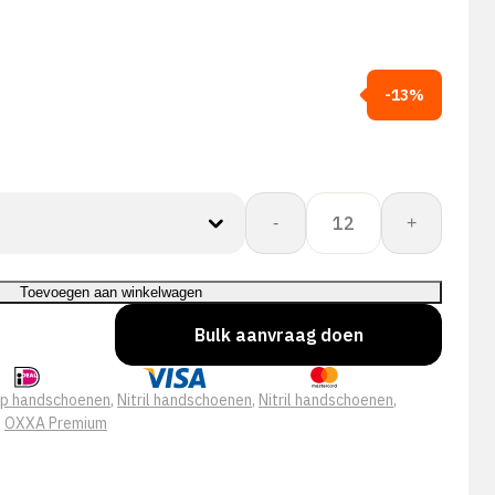
-13%
OXXA®
-
+
X-
Pro-
Flex
Toevoegen aan winkelwagen
AIR
Bulk aanvraag doen
51-
292
handschoen
ip handschoenen
,
Nitril handschoenen
,
Nitril handschoenen
,
aantal
,
OXXA Premium