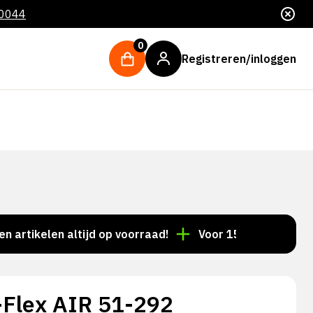
 0044
0
Registreren/inloggen
len altijd op voorraad!
Voor 15:00 besteld = dezelf
Flex AIR 51-292