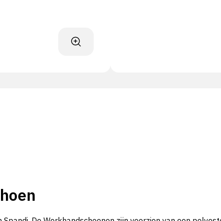
choen
Spandi. De Werkhandschoenen zijn voorzien van een polyester