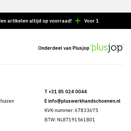
elen altijd op voorraad!
Voor 15:00 besteld = dezel
Onderdeel van Plusjop
T +31 85 024 0044
khuizen
E info@pluswerkhandschoenen.nl
KVK-nummer: 67833675
BTW: NL87191561B01