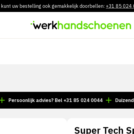
 kunt uw bestelling ook gemakkelijk doorbellen:
+31 85 024
Skip
to
content
oonlijk advies? Bel +31 85 024 0044
Duizenden artik
Super Tech S