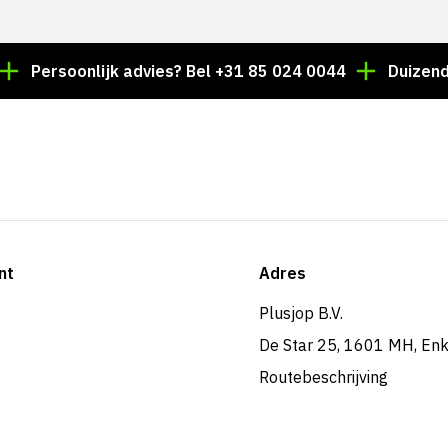
soonlijk advies? Bel +31 85 024 0044
Duizenden artik
nt
Adres
Plusjop B.V.
De Star 25, 1601 MH, En
Routebeschrijving