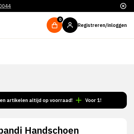
 0044
0
Registreren/inloggen
elen altijd op voorraad!
Voor 15:00 besteld = dezelf
pandi Handschoen