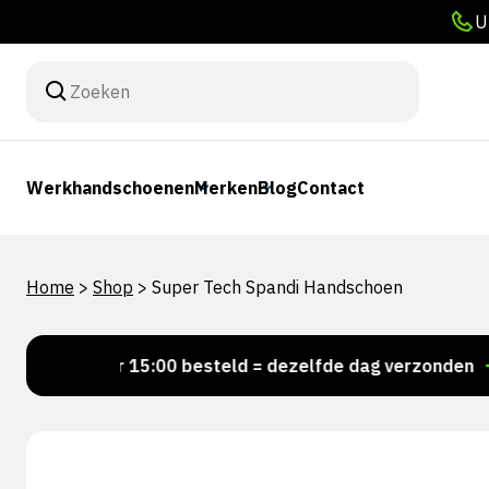
U
Werkhandschoenen
Merken
Blog
Contact
Home
>
Shop
>
Super Tech Spandi Handschoen
Voor 15:00 besteld = dezelfde dag verzonden
Pers