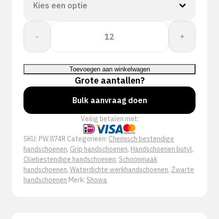
Showa
-
+
874R
Butyl
II
Toevoegen aan winkelwagen
aantal
Grote aantallen?
Bulk aanvraag doen
Veilig betalen met:
SKU:
PW.874R
Categorieën:
Chemisch bestendige
handschoenen
,
Grip handschoenen
,
Handschoenen butyl
,
Oliebestendige handschoenen
,
Schoonmaak
handschoenen
,
Waterdichte werkhandschoenen
,
Zwarte
handschoenen
Merk:
Showa