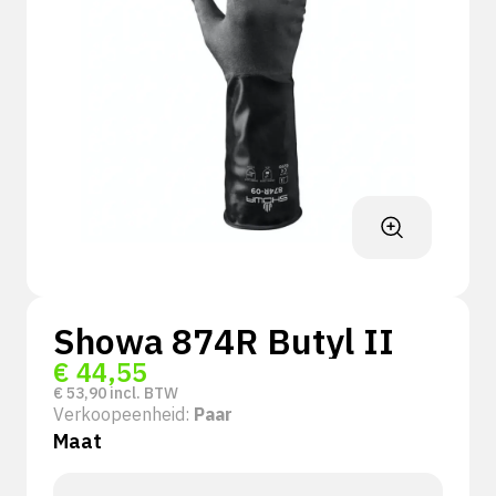
Showa 874R Butyl II
€
44,55
€
53,90
incl. BTW
Verkoopeenheid:
Paar
Maat