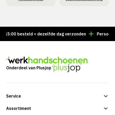
15:00 besteld = dezelfde dag verzonden
Persoonlijk 
Onderdeel van Plusjop
Service
Betalingsmogelijkheden
Assortiment
Verzending & bezorging