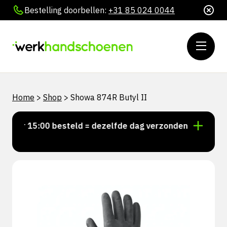
Bestelling doorbellen:
+31 85 024 0044
Home
>
Shop
>
Showa 874R Butyl II
oor 15:00 besteld = dezelfde dag verzonden
Persoon