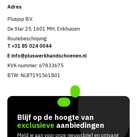
Shop
Adres
Retouren & service
Plusjop B.V.
De Star 25, 1601 MH, Enkhuizen
Routebeschrijving
T +31 85 024 0044
E info@pluswerkhandschoenen.nl
KVK-nummer: 67833675
BTW: NL87191561B01
Blijf op de hoogte van
exclusieve
aanbiedingen
Meld je aan voor onze nieuwsbrief en ontvang