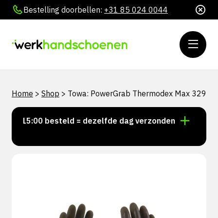
Bestelling doorbellen:
+31 85 024 0044
Home
>
Shop
>
Towa: PowerGrab Thermodex Max 329
or 15:00 besteld = dezelfde dag verzonden
Persoonl