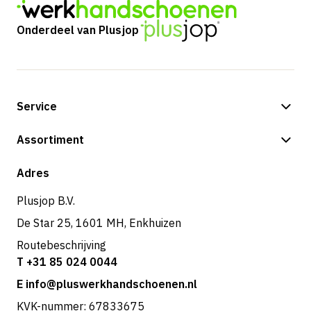
Onderdeel van Plusjop
Service
Betalingsmogelijkheden
Assortiment
Verzending & bezorging
Shop
Adres
Retouren & service
Plusjop B.V.
De Star 25, 1601 MH, Enkhuizen
Routebeschrijving
T +31 85 024 0044
E info@pluswerkhandschoenen.nl
KVK-nummer: 67833675