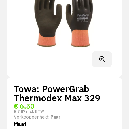
Towa: PowerGrab
Thermodex Max 329
€
6,50
€
7,87
incl. BTW
Verkoopeenheid:
Paar
Maat