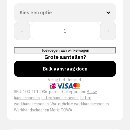
Towa:
-
+
PowerGrab
Thermodex
Max
Toevoegen aan winkelwagen
329
Grote aantallen?
aantal
Bulk aanvraag doen
Veilig betalen met:
SKU:
100-101-036-parent
Categorieën:
Bouw
handschoenen
,
Latex handschoenen
,
Latex
werkhandschoenen
,
Waterdichte werkhandschoenen
,
Werkhandschoenen
Merk:
TOWA