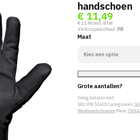
handschoen
€
11,49
€
13,90
incl. BTW
Verkoopeenheid:
PR
Maat
Grote aantallen?
Veilig betalen met:
SKU:
PW.51605
Categorieën:
Gr
Werkhandschoenen
Merk:
OXXA