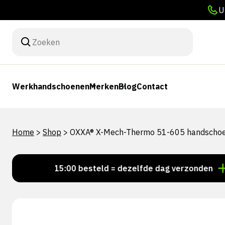
U
Werkhandschoenen
Merken
Blog
Contact
Home
>
Shop
>
OXXA® X-Mech-Thermo 51-605 handscho
Voor 15:00 besteld = dezelfde dag verzonden
Pers