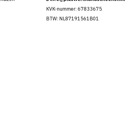
KVK-nummer: 67833675
BTW: NL87191561B01
Portuguese
French
Swedish