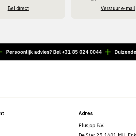
Bel direct
Verstuur e-mail
oonlijk advies? Bel +31 85 024 0044
Duizenden artike
nt
Adres
Plusjop B.V.
De Star 25, 1601 MH, En