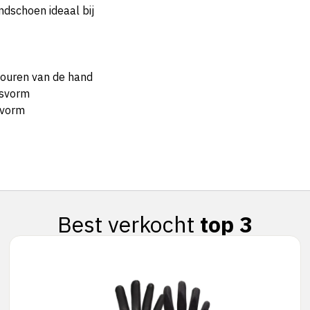
dschoen ideaal bij
touren van de hand
asvorm
svorm
Best verkocht
top 3