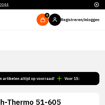
 0044
0
Registreren/inloggen
len altijd op voorraad!
Voor 15:00 besteld = dezelf
h-Thermo 51-605