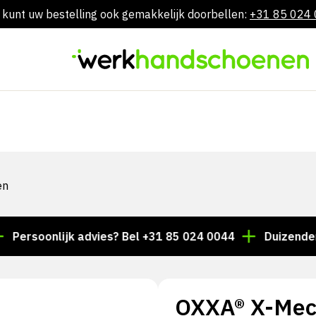
 kunt uw bestelling ook gemakkelijk doorbellen:
+31 85 024
Skip
to
content
en
oonlijk advies? Bel +31 85 024 0044
Duizenden artike
OXXA® X-Mec