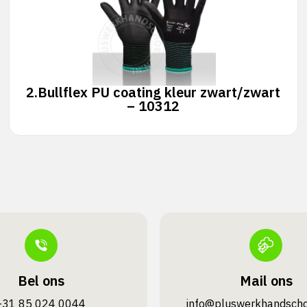
2.
Bullflex PU coating kleur zwart/zwart
– 10312
Bel ons
Mail ons
+31 85 024 0044
info@pluswerk­handsch