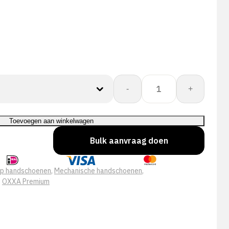
OXXA®
-
+
X-
Mech-
Thermo
Toevoegen aan winkelwagen
51-
Bulk aanvraag doen
605
handschoen
aantal
ip handschoenen
,
Mechanische handschoenen
,
,
OXXA Premium