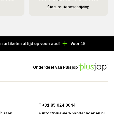
Start routebeschrijving
len altijd op voorraad!
Voor 15:00 besteld = dezelf
Onderdeel van Plusjop
T +31 85 024 0044
khuizen
E info@pluswerkhandschoenen.nl